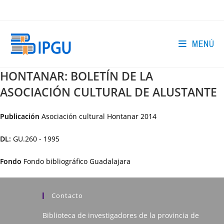
Ir
al
contenido
MENÚ
HONTANAR: BOLETÍN DE LA
ASOCIACIÓN CULTURAL DE ALUSTANTE
Publicación
Asociación cultural Hontanar
2014
DL:
GU.260 - 1995
Fondo
Fondo bibliográfico Guadalajara
Contacto
Biblioteca de investigadores de la provincia de