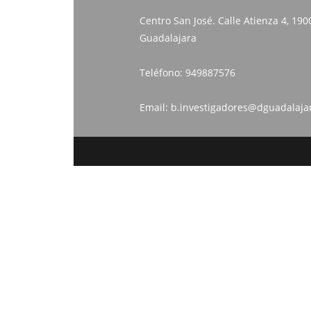
Centro San José. Calle Atienza 4, 190
Guadalajara
Teléfono:
949887576
Email:
b.investigadores@dguadalaja