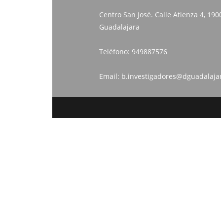
Centro San José. Calle Atienza 4, 190
Guadalajara
Teléfono:
949887576
Email:
b.investigadores@dguadalaja