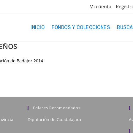
Mi cuenta
Registr
INICIO
FONDOS Y COLECCIONES
BUSCA
MEÑOS
ación de Badajoz
2014
Enlaces Recomendados
ovincia
Diputación de Guadalajara
Av