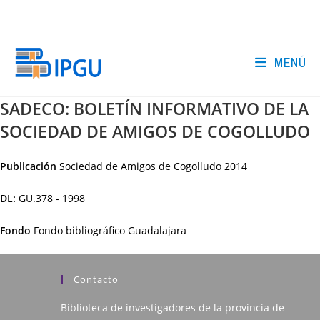
Ir
al
contenido
MENÚ
SADECO: BOLETÍN INFORMATIVO DE LA
SOCIEDAD DE AMIGOS DE COGOLLUDO
Publicación
Sociedad de Amigos de Cogolludo
2014
DL:
GU.378 - 1998
Fondo
Fondo bibliográfico Guadalajara
Contacto
Biblioteca de investigadores de la provincia de