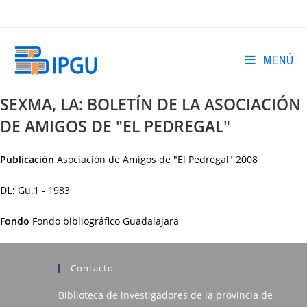
Ir
al
contenido
MENÚ
SEXMA, LA: BOLETÍN DE LA ASOCIACIÓN
DE AMIGOS DE "EL PEDREGAL"
Publicación
Asociación de Amigos de "El Pedregal"
2008
DL:
Gu.1 - 1983
Fondo
Fondo bibliográfico Guadalajara
Contacto
Biblioteca de investigadores de la provincia de