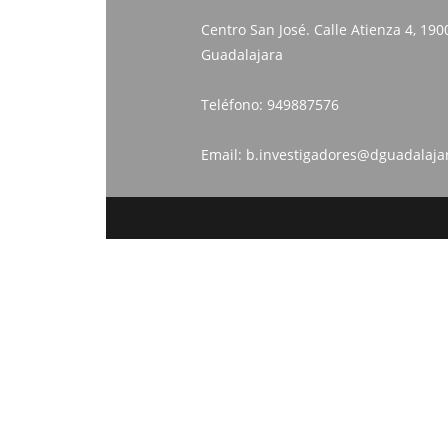
Centro San José. Calle Atienza 4, 190
Guadalajara
Teléfono:
949887576
Email:
b.investigadores@dguadalaja