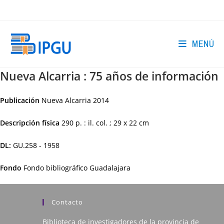
Ir
al
contenido
MENÚ
Nueva Alcarria : 75 años de información
Publicación
Nueva Alcarria
2014
Descripción física
290 p. : il. col. ; 29 x 22 cm
DL:
GU.258 - 1958
Fondo
Fondo bibliográfico Guadalajara
Contacto
Biblioteca de investigadores de la provincia de