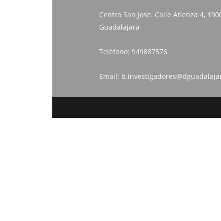
Centro San José. Calle Atienza 4, 190
Guadalajara
Teléfono:
949887576
Email:
b.investigadores@dguadalaja