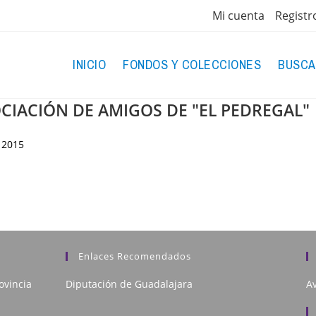
Mi cuenta
Registr
INICIO
FONDOS Y COLECCIONES
BUSCA
OCIACIÓN DE AMIGOS DE "EL PEDREGAL"
2015
Enlaces Recomendados
ovincia
Diputación de Guadalajara
Av