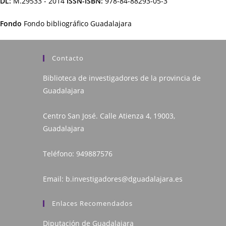
DL:
M.29533 - 2014
ISSN-ISBN:
978-84-88293-05-3
Fondo
Fondo bibliográfico Guadalajara
Contacto
Biblioteca de investigadores de la provincia de
Guadalajara
Centro San José. Calle Atienza 4, 19003,
Guadalajara
Teléfono:
949887576
Email:
b.investigadores@dguadalajara.es
Enlaces Recomendados
Diputación de Guadalajara