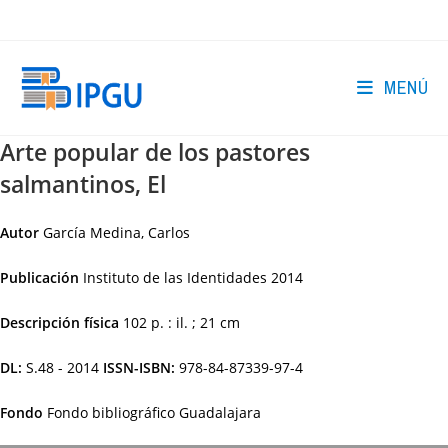
Ir
al
contenido
MENÚ
Arte popular de los pastores
salmantinos, El
Autor
García Medina, Carlos
Publicación
Instituto de las Identidades
2014
Descripción física
102 p. : il. ; 21 cm
DL:
S.48 - 2014
ISSN-ISBN:
978-84-87339-97-4
Fondo
Fondo bibliográfico Guadalajara