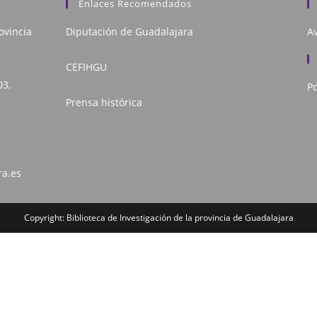
Enlaces Recomendados
ovincia
Diputación de Guadalajara
Av
CEFIHGU
03,
Po
Prensa histórica
ra.es
Copyright: Biblioteca de Investigación de la provincia de Guadalajara