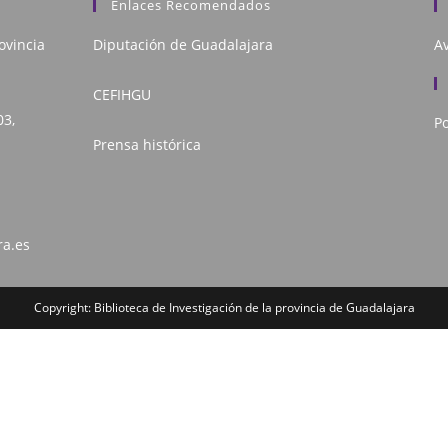
Enlaces Recomendados
ovincia
Diputación de Guadalajara
Av
CEFIHGU
03,
Po
Prensa histórica
ra.es
Copyright: Biblioteca de Investigación de la provincia de Guadalajara