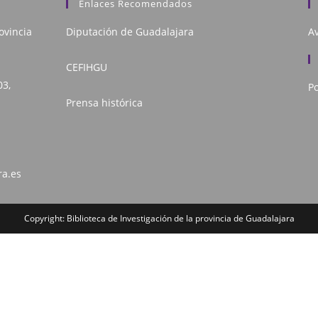
Enlaces Recomendados
ovincia
Diputación de Guadalajara
Av
CEFIHGU
03,
Po
Prensa histórica
ra.es
Copyright: Biblioteca de Investigación de la provincia de Guadalajara