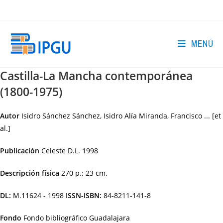
Ir
al
contenido
MENÚ
Castilla-La Mancha contemporánea
(1800-1975)
Autor
Isidro Sánchez Sánchez, Isidro Alía Miranda, Francisco ... [et
al.]
Publicación
Celeste
D.L. 1998
Descripción física
270 p.; 23 cm.
DL:
M.11624 - 1998
ISSN-ISBN:
84-8211-141-8
Fondo
Fondo bibliográfico Guadalajara