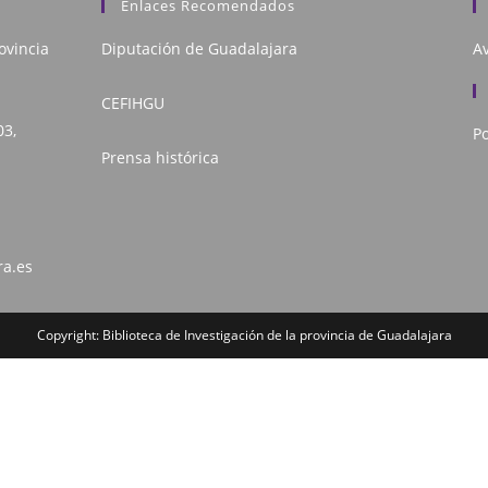
Enlaces Recomendados
ovincia
Diputación de Guadalajara
Av
CEFIHGU
03,
Po
Prensa histórica
ra.es
Copyright: Biblioteca de Investigación de la provincia de Guadalajara