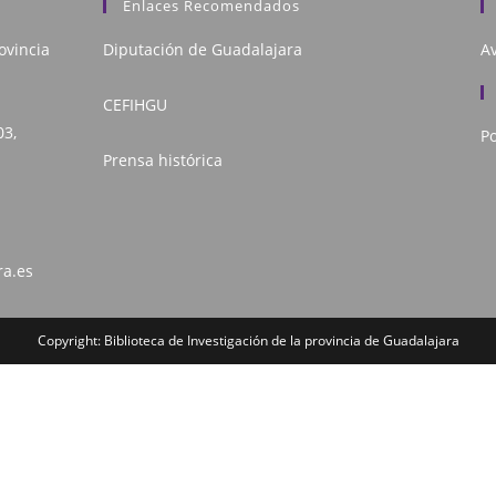
Enlaces Recomendados
ovincia
Diputación de Guadalajara
Av
CEFIHGU
03,
Po
Prensa histórica
ra.es
Copyright: Biblioteca de Investigación de la provincia de Guadalajara