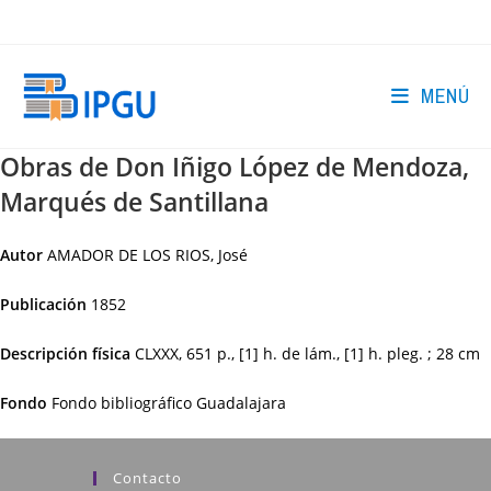
Ir
al
contenido
MENÚ
Obras de Don Iñigo López de Mendoza,
Marqués de Santillana
Autor
AMADOR DE LOS RIOS, José
Publicación
1852
Descripción física
CLXXX, 651 p., [1] h. de lám., [1] h. pleg. ; 28 cm
Fondo
Fondo bibliográfico Guadalajara
Contacto