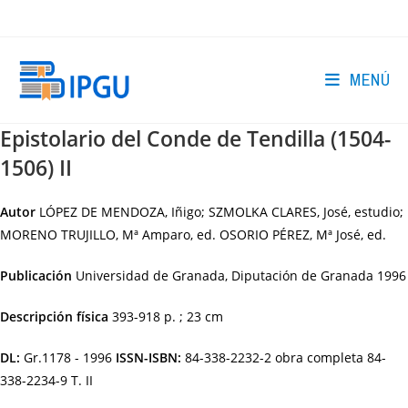
Ir
al
contenido
MENÚ
Epistolario del Conde de Tendilla (1504-
1506) II
Autor
LÓPEZ DE MENDOZA, Iñigo; SZMOLKA CLARES, José, estudio;
MORENO TRUJILLO, Mª Amparo, ed. OSORIO PÉREZ, Mª José, ed.
Publicación
Universidad de Granada, Diputación de Granada
1996
Descripción física
393-918 p. ; 23 cm
DL:
Gr.1178 - 1996
ISSN-ISBN:
84-338-2232-2 obra completa 84-
338-2234-9 T. II