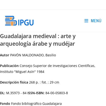
Ir
al
contenido
MENÚ
Guadalajara medieval : arte y
arqueología árabe y mudéjar
Autor
PAVÓN MALDONADO, Basilio
Publicación
Consejo Superior de Investigaciones Científicas,
Instituto "Miguel Asín"
1984
Descripción física
268 p. : fot. ; 29 cm
DL:
M.35973 - 84
ISSN-ISBN:
84-00-05803-8
Fondo
Fondo bibliográfico Guadalajara