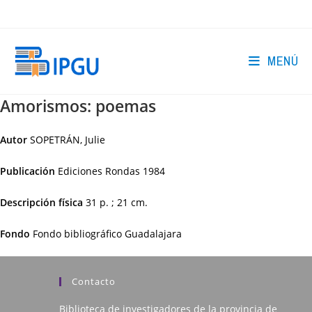
Ir
al
contenido
MENÚ
Amorismos: poemas
Autor
SOPETRÁN, Julie
Publicación
Ediciones Rondas
1984
Descripción física
31 p. ; 21 cm.
Fondo
Fondo bibliográfico Guadalajara
Contacto
Biblioteca de investigadores de la provincia de