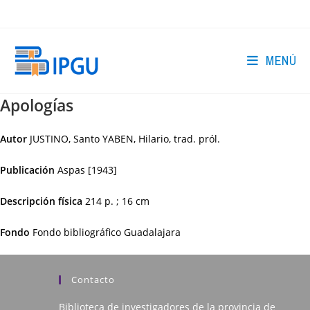
Ir
al
contenido
MENÚ
Apologías
Autor
JUSTINO, Santo YABEN, Hilario, trad. pról.
Publicación
Aspas
[1943]
Descripción física
214 p. ; 16 cm
Fondo
Fondo bibliográfico Guadalajara
Contacto
Biblioteca de investigadores de la provincia de