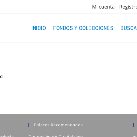
Mi cuenta
Registr
INICIO
FONDOS Y COLECCIONES
BUSCA
.d
Enlaces Recomendados
ovincia
Diputación de Guadalajara
Av