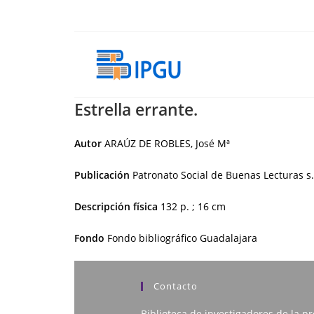
Ir
al
contenido
Estrella errante.
Autor
ARAÚZ DE ROBLES, José Mª
Publicación
Patronato Social de Buenas Lecturas
s
Descripción física
132 p. ; 16 cm
Fondo
Fondo bibliográfico Guadalajara
Contacto
Biblioteca de investigadores de la pr