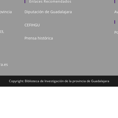
Enlaces Recomendados
ovincia
Diputación de Guadalajara
Av
CEFIHGU
03,
Po
Prensa histórica
ra.es
Copyright: Biblioteca de Investigación de la provincia de Guadalajara