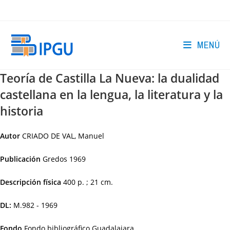
Ir
al
contenido
MENÚ
Teoría de Castilla La Nueva: la dualidad
castellana en la lengua, la literatura y la
historia
Autor
CRIADO DE VAL, Manuel
Publicación
Gredos
1969
Descripción física
400 p. ; 21 cm.
DL:
M.982 - 1969
Fondo
Fondo bibliográfico Guadalajara