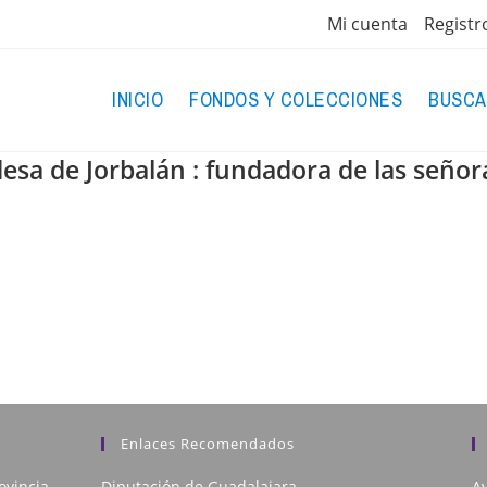
Mi cuenta
Registr
INICIO
FONDOS Y COLECCIONES
BUSCA
sa de Jorbalán : fundadora de las señora
Enlaces Recomendados
ovincia
Diputación de Guadalajara
Av