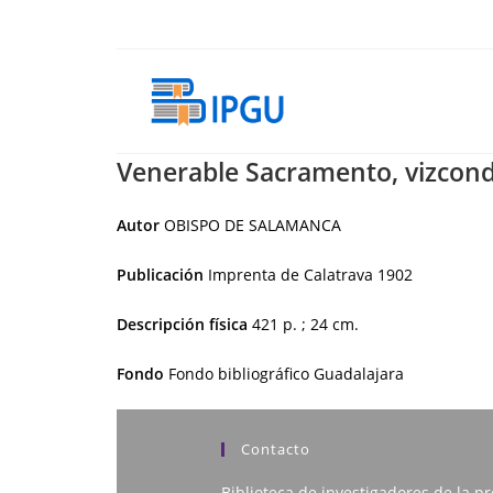
Ir
al
contenido
Venerable Sacramento, vizconde
Autor
OBISPO DE SALAMANCA
Publicación
Imprenta de Calatrava
1902
Descripción física
421 p. ; 24 cm.
Fondo
Fondo bibliográfico Guadalajara
Contacto
Biblioteca de investigadores de la pr