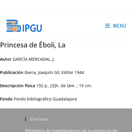
Ir
al
contenido
MENÚ
Princesa de Éboli, La
Autor
GARCÍA MERCADAL, J.
Publicación
Iberia, Joaquín Gil, Editor
1944
Descripción física
192 p., [3]h. de lám. ; 19 cm.
Fondo
Fondo bibliográfico Guadalajara
Contacto
Biblioteca de investigadores de la provincia de