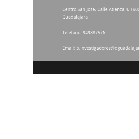
Centro San José. Calle Atienza 4, 190
Guadalajara
Teléfono:
949887576
Email:
b.investigadores@dguadalaja