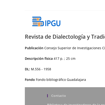
Ir
al
contenido
Revista de Dialectología y Trad
Publicación
Consejo Superior de Investigaciones Ci
Descripción física
417 p. ; 25 cm
DL:
M.556 - 1958
Fondo
Fondo bibliográfico Guadalajara
Contacto
Biblioteca de investigadores de la pr