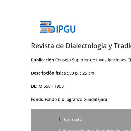
Ir
al
contenido
Revista de Dialectología y Trad
Publicación
Consejo Superior de Investigaciones Ci
Descripción física
590 p. ; 25 cm
DL:
M.556 - 1958
Fondo
Fondo bibliográfico Guadalajara
Contacto
Biblioteca de investigadores de la pr