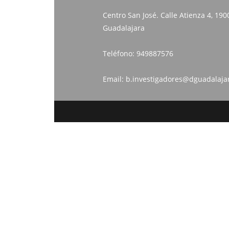
Centro San José. Calle Atienza 4, 190
Guadalajara
Teléfono:
949887576
Email:
b.investigadores@dguadalaja