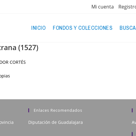
Mi cuenta
Registr
INICIO
FONDOS Y COLECCIONES
BUSCA
rana (1527)
ADOR CORTÉS
opias
Enlaces Recomendados
ovincia
Diputación de Guadalajara
Av