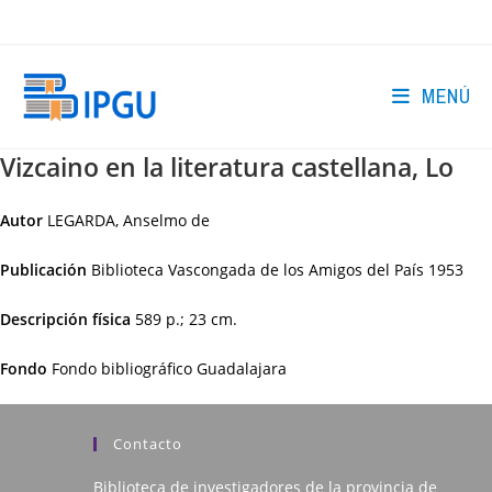
Ir
al
contenido
MENÚ
Vizcaino en la literatura castellana, Lo
Autor
LEGARDA, Anselmo de
Publicación
Biblioteca Vascongada de los Amigos del País
1953
Descripción física
589 p.; 23 cm.
Fondo
Fondo bibliográfico Guadalajara
Contacto
Biblioteca de investigadores de la provincia de